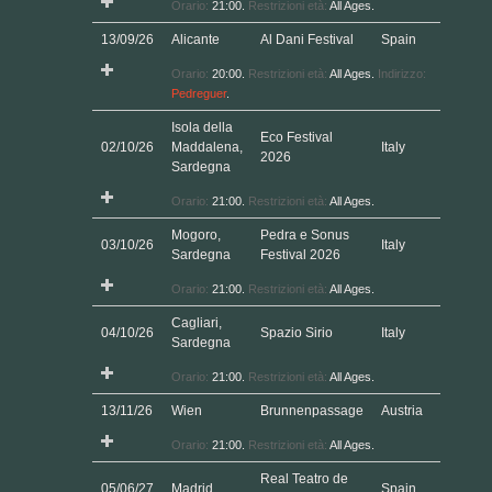
Pedreguer
.
Isola della
Eco Festival
02/10/26
Maddalena,
Italy
2026
Sardegna
Orario:
21:00.
Restrizioni età:
All Ages.
Mogoro,
Pedra e Sonus
03/10/26
Italy
Sardegna
Festival 2026
Orario:
21:00.
Restrizioni età:
All Ages.
Cagliari,
04/10/26
Spazio Sirio
Italy
Sardegna
Orario:
21:00.
Restrizioni età:
All Ages.
13/11/26
Wien
Brunnenpassage
Austria
Orario:
21:00.
Restrizioni età:
All Ages.
Real Teatro de
05/06/27
Madrid
Spain
Retiro
Orario:
12:00.
Restrizioni età:
All Ages.
Real Teatro de
05/06/27
Madrid
Spain