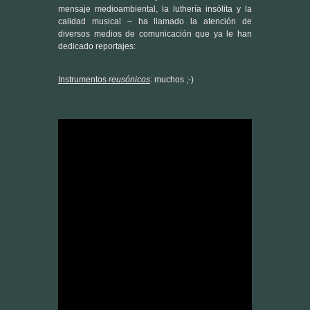
Instrumentos
reusónicos
: muchos ;-)
“Il mare”