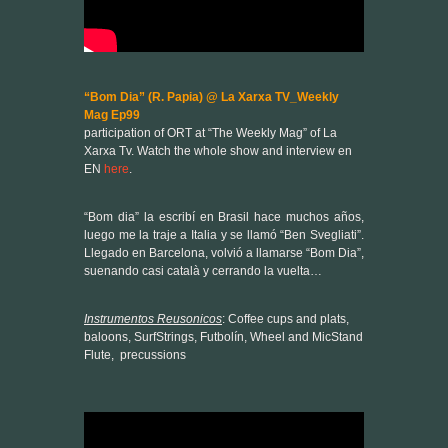
“Bom Dia” (R. Papia) @ La Xarxa TV_Weekly
Mag Ep99
participation of ORT at “The Weekly Mag” of La
Xarxa Tv. Watch the whole show and interview en
EN
here
.
“Bom dia” la escribí en Brasil hace muchos años,
luego me la traje a Italia y se llamó “Ben Svegliati”.
Llegado en Barcelona, volvió a llamarse “Bom Dia”,
suenando casi català y cerrando la vuelta…
Instrumentos Reusonicos
: Coffee cups and plats,
baloons, SurfStrings, Futbolín, Wheel and MicStand
Flute, precussions