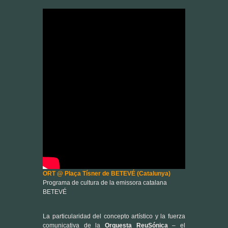
ORT @ Plaça Tísner de BETEVÉ (Catalunya)
Programa de cultura de la emissora catalana
BETEVÉ
La particularidad del concepto artístico y la fuerza
comunicativa de la
Orquesta ReuSónica
– el
mensaje medioambiental, la luthería insólita y la
calidad musical – ha llamado la atención de
diversos medios de comunicación que ya le han
dedicado reportajes: