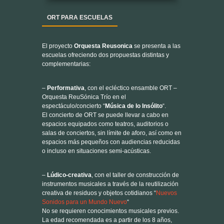
El proyecto
Orquesta Reusonica
se presenta a las
escuelas ofreciendo dos propuestas distintas y
complementarias:
–
Performativa
, con el ecléctico ensamble ORT –
Orquesta ReuSónica Trío en el
espectáculo/concierto “
Música de lo Insólito
“.
El concierto de ORT se puede llevar a cabo en
espacios equipados como teatros, auditorios o
salas de conciertos, sin límite de aforo, así como en
espacios más pequeños con audiencias reducidas
o incluso en situaciones semi-acústicas.
–
Lúdico-creativa
, con el taller de construcción de
instrumentos musicales a través de la reutilización
creativa de residuos y objetos cotidianos “
Nuevos
Sonidos para un Mundo Nuevo
“
No se requieren conocimientos musicales previos.
La edad recomendada es a partir de los 8 años
,
para asegurar una destreza manual adecuada y un
nivel de autonomía suficiente que permita realizar
las actividades de forma segura.