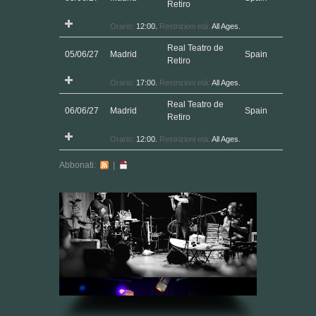
Retiro
Orario:
17:00.
Restrizioni età:
All Ages.
Real Teatro de
06/06/27
Madrid
Spain
Retiro
Orario:
12:00.
Restrizioni età:
All Ages.
Abbonati:
|
ORT PARA ESCUELAS