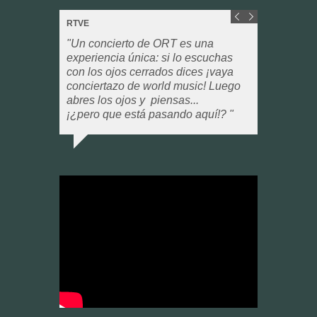
EURONEWS Culture
"
These musicians are rescuing
rubbish to create new instruments!
"