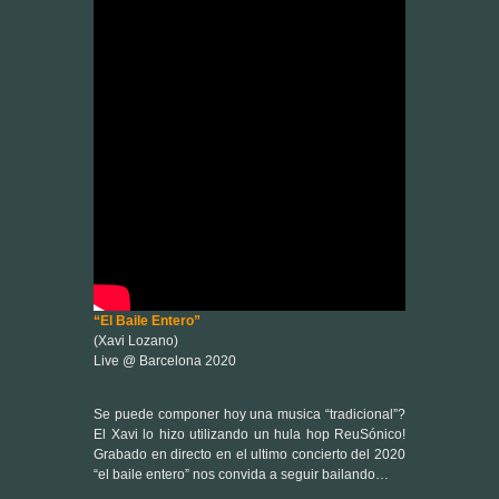
“El Baile Entero”
(Xavi Lozano)
Live @ Barcelona 2020
Se puede componer hoy una musica “tradicional”?
El Xavi lo hizo utilizando un hula hop ReuSónico!
Grabado en directo en el ultimo concierto del 2020
“el baile entero” nos convida a seguir bailando…
Instrumentos
reusónicos
:
Hula Hop, canicas, CajaGoma, Majadero,
Percusión Reusónicas