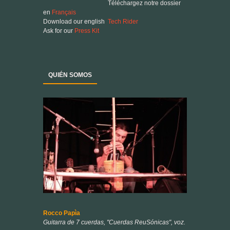
QUIÉN SOMOS
Rocco Papìa
Guitarra de 7 cuerdas, "Cuerdas ReuSónicas", voz.
Fundador del grupo Jacaré, del dúo Arduo y de
muchos otros proyectos, Papìa es un músico
poliédrico. Además de compositor, instrumentista y