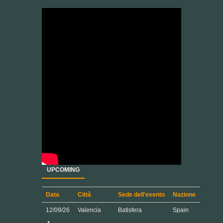
UPCOMING
Data
Città
Sede dell'evento
Nazione
12/09/26
Valencia
Batisfera
Spain
Orario:
21:00.
Restrizioni età:
All Ages.
13/09/26
Alicante
Al Dani Festival
Spain
Orario:
20:00.
Restrizioni età:
All Ages.
Indirizzo: