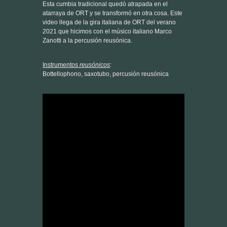
Zanotti a la percusión reusónica.
Instrumentos
reusónicos
:
Bottellophono, saxotubo, percusión reusónica