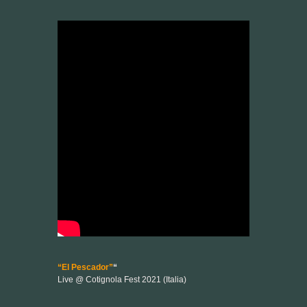
“El Pescador”
“
Live @ Cotignola Fest 2021 (Italia)
Esta cumbia tradicional quedò atrapada en el
atarraya de ORT y se transformó en otra cosa. Este
video llega de la gira italiana de ORT del verano
2021 que hicimos con el músico italiano Marco