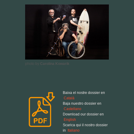
photo by
Carolina Kowarik
Baixa el nostre dossier en
Català
Baja nuestro dossier en
Castellano
Download our dossier en
English
Scarica qui il nostro dossier
in
Italiano
Téléchargez notre dossier
en
Français
Download our english
Tech Rider
Ask for our
Press Kit