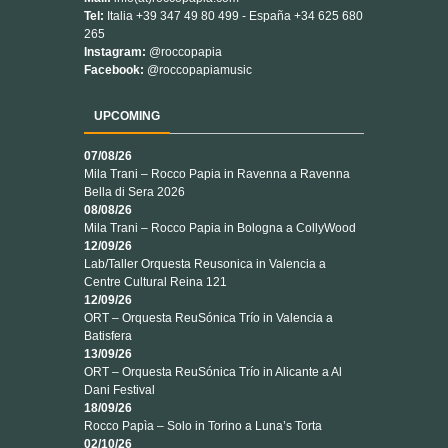
Tel:
Italia +39 347 49 80 499 - España +34 625 680
265
Instagram:
@roccopapia
Facebook:
@roccopapiamusic
UPCOMING
07/08/26
Mila Trani – Rocco Papia
in
Ravenna
a
Ravenna
Bella di Sera 2026
08/08/26
Mila Trani – Rocco Papia
in
Bologna
a
CollyWood
12/09/26
Lab/Taller Orquesta Reusonica
in
Valencia
a
Centre Cultural Reina 121
12/09/26
ORT – Orquesta ReuSónica Trío
in
Valencia
a
Batisfera
13/09/26
ORT – Orquesta ReuSónica Trío
in
Alicante
a
Al
Dani Festival
18/09/26
Rocco Papìa – Solo
in
Torino
a
Luna’s Torta
02/10/26