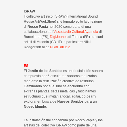
ISRAW
Il collettivo artistico I SRAW (International Sound
Reuse ArtWorkShop) si è formato sotto la direzione
di
Rocco Papia
nel 2020 come parte di una
collaborazione tra l’
Associació Cultural Ayamola
di
Barcellona (ES),
DigiJeunes
di Tolosa (FR) e alcuni
artisti di Mutonia (GB -IT) in particolare Nikki
Rodgerson alias
Nikki Rifiutile
.
ES
El
Jardín de los Sonidos
es una instalación sonora
compuesta por 6 esculturas sonoras realizadas
mediante la reutilización creativa de residuos.
Caminando por ella, uno se encuentra con
extrañas plantas, setas metálicas y fascinantes
estructuras que invitan a tocar, agitar, golpear y
explorar en busca de
Nuevos Sonidos para un
Nuevo Mundo
.
La instalación fue concebida por Rocco Papia y los
artistas del colectivo ISRAW como parte de una