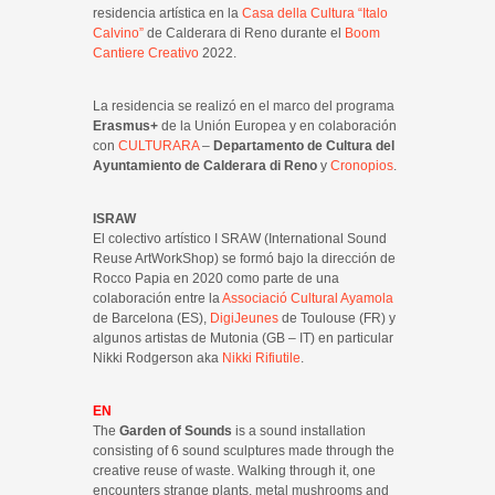
residencia artística en la
Casa della Cultura “Italo
Calvino”
de Calderara di Reno durante el
Boom
Cantiere Creativo
2022.
La residencia se realizó en el marco del programa
Erasmus+
de la Unión Europea y en colaboración
con
CULTURARA
–
Departamento de Cultura del
Ayuntamiento de Calderara di Reno
y
Cronopios
.
ISRAW
El colectivo artístico I SRAW (International Sound
Reuse ArtWorkShop) se formó bajo la dirección de
Rocco Papia en 2020 como parte de una
colaboración entre la
Associació Cultural Ayamola
de Barcelona (ES),
DigiJeunes
de Toulouse (FR) y
algunos artistas de Mutonia (GB – IT) en particular
Nikki Rodgerson aka
Nikki Rifiutile
.
EN
The
Garden of Sounds
is a sound installation
consisting of 6 sound sculptures made through the
creative reuse of waste. Walking through it, one
encounters strange plants, metal mushrooms and