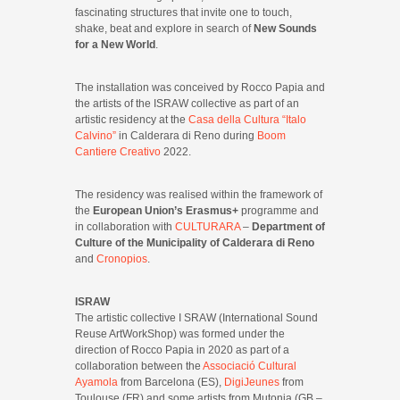
fascinating structures that invite one to touch,
shake, beat and explore in search of
New Sounds
for a New World
.
The installation was conceived by Rocco Papia and
the artists of the ISRAW collective as part of an
artistic residency at the
Casa della Cultura “Italo
Calvino”
in Calderara di Reno during
Boom
Cantiere Creativo
2022.
The residency was realised within the framework of
the
European Union’s Erasmus+
programme and
in collaboration with
CULTURARA
–
Department of
Culture of the Municipality of Calderara di Reno
and
Cronopios
.
ISRAW
The artistic collective I SRAW (International Sound
Reuse ArtWorkShop) was formed under the
direction of Rocco Papia in 2020 as part of a
collaboration between the
Associació Cultural
Ayamola
from Barcelona (ES),
DigiJeunes
from
Toulouse (FR) and some artists from Mutonia (GB –