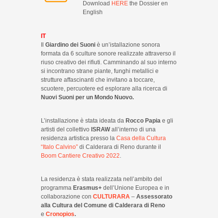
Download
HERE
the Dossier en
English
IT
Il
Giardino dei Suoni
è un’istallazione sonora
formata da
6 sculture sonore
realizzate attraverso il
riuso creativo dei rifiuti.
Camminando al suo interno
si incontrano strane piante, funghi metallici e
strutture affascinanti che invitano a toccare,
scuotere,
percuotere ed esplorare alla ricerca di
Nuovi Suoni per un Mondo Nuovo
.
L’installazione è stata ideata da
Rocco Papia
e gli
artisti del collettivo
ISRAW
all’interno di una
residenza artistica presso la
Casa della Cultura
“Italo Calvino”
di Calderara di Reno durante il
Boom Cantiere Creativo 2022
.
La residenza è stata realizzata nell’ambito del
programma
Erasmus+
dell’Unione Europea e in
collaborazione con
CULTURARA
–
Assessorato
alla Cultura del Comune di Calderara di Reno
e
Cronopios
.